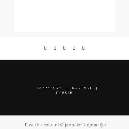
IMPRESSUM
KONTAKT
PRESSE
all work + content © Janneke Duijnmaijer