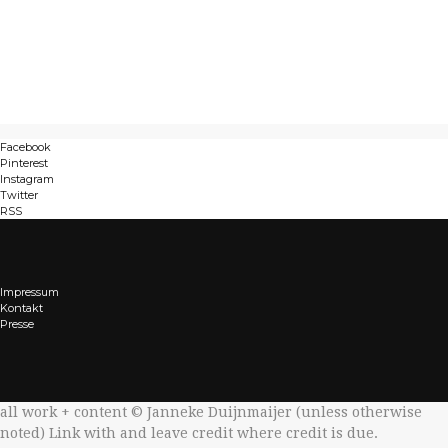
Facebook
Pinterest
Instagram
Twitter
RSS
Impressum
Kontakt
Presse
all work + content © Janneke Duijnmaijer (unless otherwise
noted) Link with
and leave credit where credit is due.