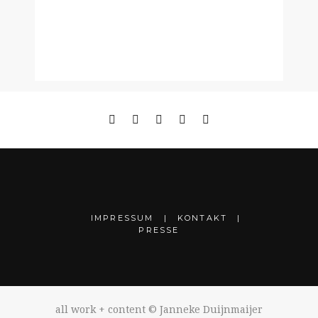
IMPRESSUM
KONTAKT
PRESSE
all work + content © Janneke Duijnmaijer