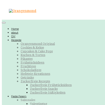
Home
about
DiY
Rezepte
Orangenmond Original
Cookies & Kekse
Cupcakes & Cake Pops
Kuchen & Torten
Pikantes
Frühstücksideen
Fruchtiges
Schokoladiges
Hefeteig-Kreationen
Getränke
Zuckerfreie Rezepte
Zuckerfreie Frühstücksideen
Zuckerfreie Snacks
Zuckerfreie Süßigkeiten
Feste Feiern
Saisonales
Valentinstag