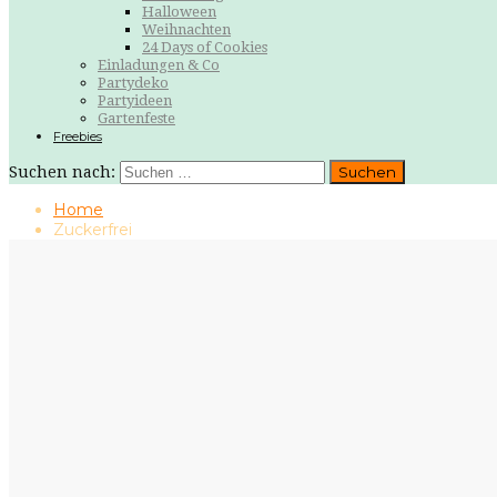
Halloween
Weihnachten
24 Days of Cookies
Einladungen & Co
Partydeko
Partyideen
Gartenfeste
Freebies
Suchen nach:
Home
Zuckerfrei