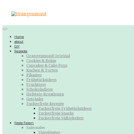
Home
about
DiY
Rezepte
Orangenmond Original
Cookies & Kekse
Cupcakes & Cake Pops
Kuchen & Torten
Pikantes
Frühstücksideen
Fruchtiges
Schokoladiges
Hefeteig-Kreationen
Getränke
Zuckerfreie Rezepte
Zuckerfreie Frühstücksideen
Zuckerfreie Snacks
Zuckerfreie Süßigkeiten
Feste Feiern
Saisonales
Valentinstag