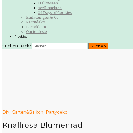
Halloween
Weihnachten
24 Days of Cookies
Einladungen & Co
Partydeko
Partyideen
Gartenfeste
Freebies
Suchen nach:
DiY
Garten&Balkon
Partydeko
,
,
Knallrosa Blumenrad