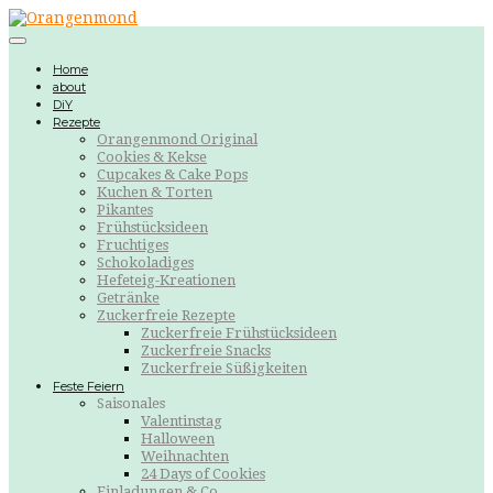
Home
about
DiY
Rezepte
Orangenmond Original
Cookies & Kekse
Cupcakes & Cake Pops
Kuchen & Torten
Pikantes
Frühstücksideen
Fruchtiges
Schokoladiges
Hefeteig-Kreationen
Getränke
Zuckerfreie Rezepte
Zuckerfreie Frühstücksideen
Zuckerfreie Snacks
Zuckerfreie Süßigkeiten
Feste Feiern
Saisonales
Valentinstag
Halloween
Weihnachten
24 Days of Cookies
Einladungen & Co