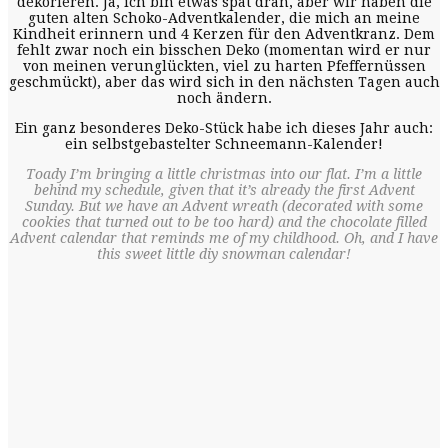
dekorieren. Ja, ich bin etwas spät dran, aber wir haben die
guten alten Schoko-Adventkalender, die mich an meine
Kindheit erinnern und 4 Kerzen für den Adventkranz. Dem
fehlt zwar noch ein bisschen Deko (momentan wird er nur
von meinen verunglückten, viel zu harten Pfeffernüssen
geschmückt), aber das wird sich in den nächsten Tagen auch
noch ändern.
Ein ganz besonderes Deko-Stück habe ich dieses Jahr auch:
ein selbstgebastelter Schneemann-Kalender!
Toady I’m bringing a little christmas into our flat. I’m a little
behind my schedule, given that it’s already the first Advent
Sunday. But we have an Advent wreath (decorated with some
cookies that turned out to be too hard) and the chocolate filled
Advent calendar that reminds me of my childhood. Oh, and I have
this sweet little diy snowman calendar!