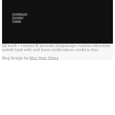
Impressum
Kontakt
Presse
all work + content © Janneke Duijnmaijer (unless otherwise
noted) Link with
and leave credit where credit is due.
Blog Design by
Blog Your Thing