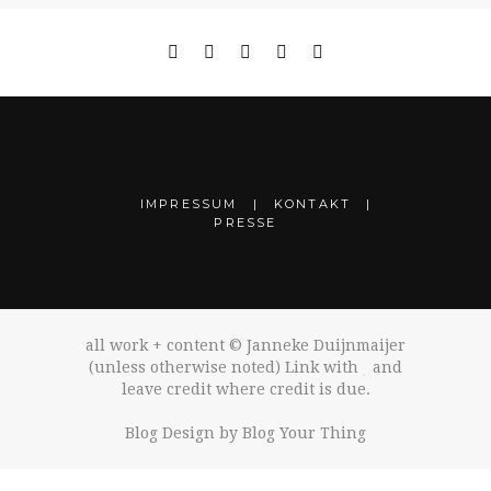
IMPRESSUM
KONTAKT
PRESSE
all work + content © Janneke Duijnmaijer
(unless otherwise noted) Link with
and
leave credit where credit is due.
Blog Design by
Blog Your Thing