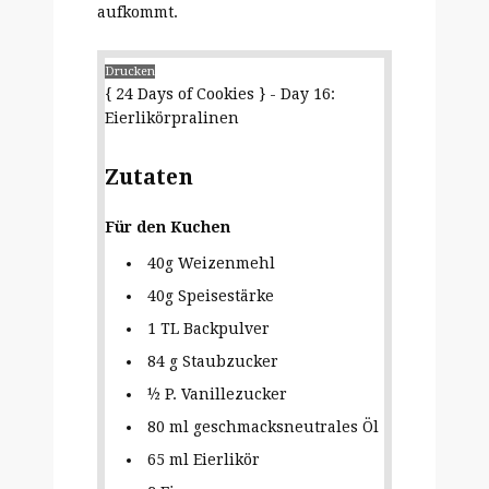
aufkommt.
Drucken
{ 24 Days of Cookies } - Day 16:
Eierlikörpralinen
Zutaten
Für den Kuchen
40g Weizenmehl
40g Speisestärke
1 TL Backpulver
84 g Staubzucker
½ P. Vanillezucker
80 ml geschmacksneutrales Öl
65 ml Eierlikör