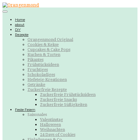
Home
about
DiY
Rezepte
Orangenmond Original
Cookies & Kekse
Cupcakes & Cake Pops
Kuchen & Torten
Pikantes
Frühstücksideen
Fruchtiges
Schokoladiges
Hefeteig-Kreationen
Getränke
Zuckerfreie Rezepte
Zuckerfreie Frühstücksideen
Zuckerfreie Snacks
Zuckerfreie Süßigkeiten
Feste Feiern
Saisonales
Valentinstag
Halloween
Weihnachten
24 Days of Cookies
Einladungen & Co