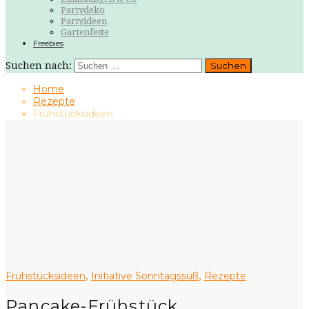
Partydeko
Partyideen
Gartenfeste
Freebies
Suchen nach:
Home
Rezepte
Frühstücksideen
Frühstücksideen
Initiative Sonntagssüß
Rezepte
,
,
Pancake-Frühstück