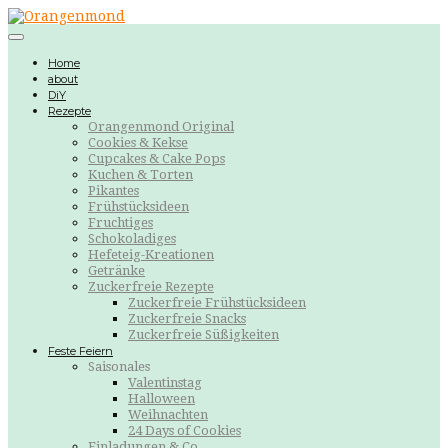
Home
about
DiY
Rezepte
Orangenmond Original
Cookies & Kekse
Cupcakes & Cake Pops
Kuchen & Torten
Pikantes
Frühstücksideen
Fruchtiges
Schokoladiges
Hefeteig-Kreationen
Getränke
Zuckerfreie Rezepte
Zuckerfreie Frühstücksideen
Zuckerfreie Snacks
Zuckerfreie Süßigkeiten
Feste Feiern
Saisonales
Valentinstag
Halloween
Weihnachten
24 Days of Cookies
Einladungen & Co