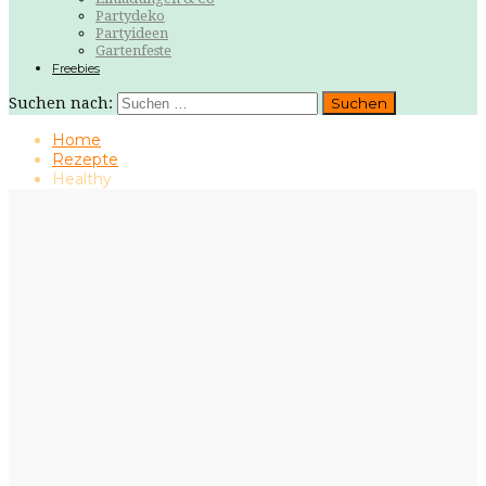
Partydeko
Partyideen
Gartenfeste
Freebies
Suchen nach:
Home
Rezepte
Healthy