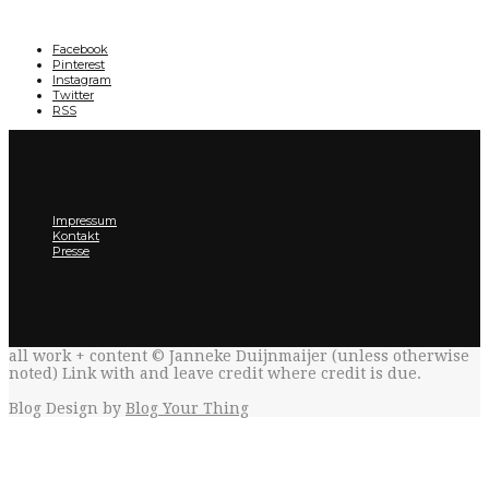
Facebook
Pinterest
Instagram
Twitter
RSS
Impressum
Kontakt
Presse
all work + content © Janneke Duijnmaijer (unless otherwise
noted) Link with
and leave credit where credit is due.
Blog Design by
Blog Your Thing