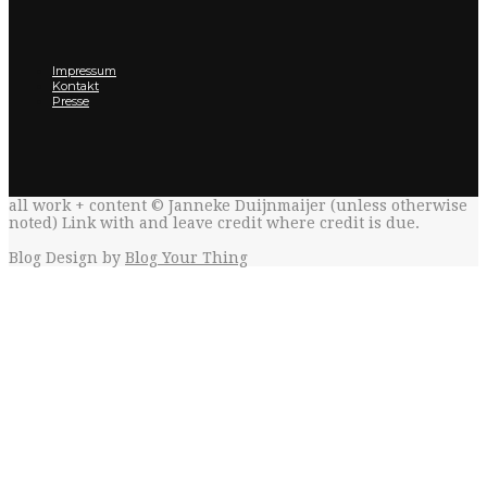
Impressum
Kontakt
Presse
all work + content © Janneke Duijnmaijer (unless otherwise
noted) Link with
and leave credit where credit is due.
Blog Design by
Blog Your Thing