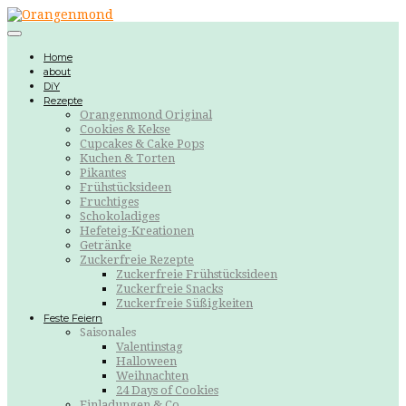
Home
about
DiY
Rezepte
Orangenmond Original
Cookies & Kekse
Cupcakes & Cake Pops
Kuchen & Torten
Pikantes
Frühstücksideen
Fruchtiges
Schokoladiges
Hefeteig-Kreationen
Getränke
Zuckerfreie Rezepte
Zuckerfreie Frühstücksideen
Zuckerfreie Snacks
Zuckerfreie Süßigkeiten
Feste Feiern
Saisonales
Valentinstag
Halloween
Weihnachten
24 Days of Cookies
Einladungen & Co