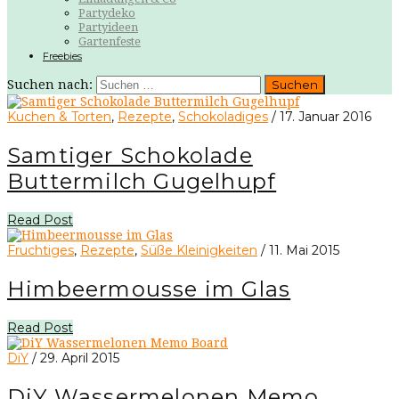
Partydeko
Partyideen
Gartenfeste
Freebies
Suchen nach:
Kuchen & Torten
,
Rezepte
,
Schokoladiges
/
17. Januar 2016
Samtiger Schokolade
Buttermilch Gugelhupf
Read Post
Fruchtiges
,
Rezepte
,
Süße Kleinigkeiten
/
11. Mai 2015
Himbeermousse im Glas
Read Post
DiY
/
29. April 2015
DiY Wassermelonen Memo