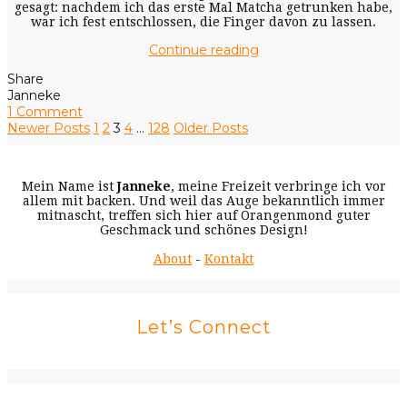
gesagt: nachdem ich das erste Mal Matcha getrunken habe,
war ich fest entschlossen, die Finger davon zu lassen.
Continue reading
Share
Janneke
1 Comment
Newer Posts
1
2
3
4
…
128
Older Posts
Mein Name ist
Janneke
, meine Freizeit verbringe ich vor
allem mit backen. Und weil das Auge bekanntlich immer
mitnascht, treffen sich hier auf Orangenmond guter
Geschmack und schönes Design!
About
-
Kontakt
Let’s Connect