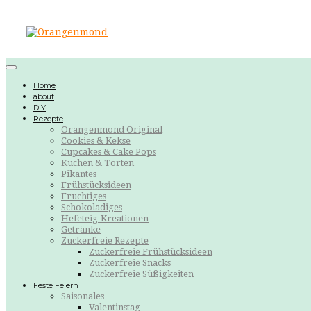
Home
about
DiY
Rezepte
Orangenmond Original
Cookies & Kekse
Cupcakes & Cake Pops
Kuchen & Torten
Pikantes
Frühstücksideen
Fruchtiges
Schokoladiges
Hefeteig-Kreationen
Getränke
Zuckerfreie Rezepte
Zuckerfreie Frühstücksideen
Zuckerfreie Snacks
Zuckerfreie Süßigkeiten
Feste Feiern
Saisonales
Valentinstag