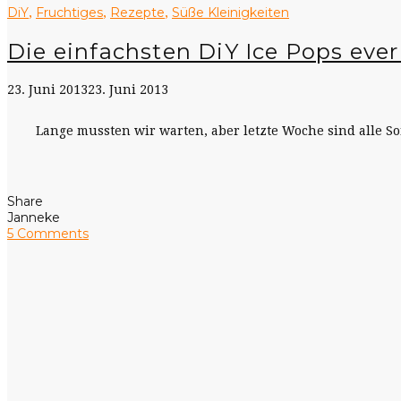
DiY
Fruchtiges
Rezepte
Süße Kleinigkeiten
,
,
,
Die einfachsten DiY Ice Pops ever
23. Juni 2013
23. Juni 2013
Lange mussten wir warten, aber letzte Woche sind alle S
Share
Janneke
5 Comments