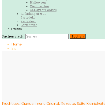
Halloween
Weihnachten
24 Days of Cookies
Einladungen & Co
Partydeko
Partyideen
Gartenfeste
Freebies
Suchen nach:
Home
Eis
Fruchtiges
Orangenmond Original
Rezepte
Süße Kleinigkeit
,
,
,