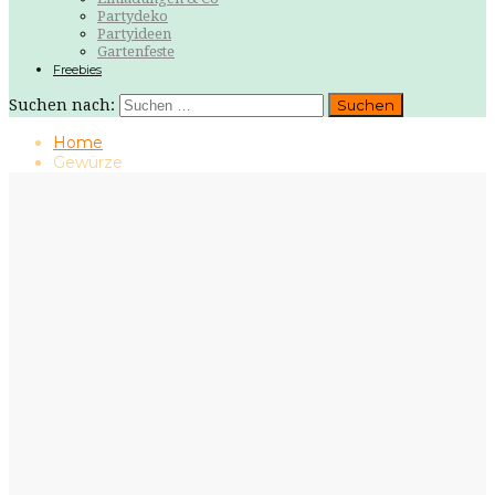
Partydeko
Partyideen
Gartenfeste
Freebies
Suchen nach:
Home
Gewürze