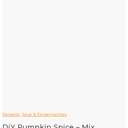
Rezepte
Sirup & Eingemachtes
,
DiY Pumpkin Spice – Mix