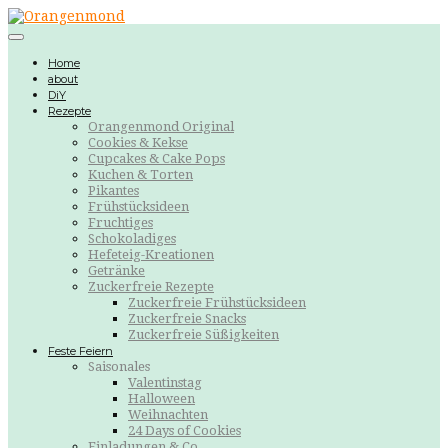
Home
about
DiY
Rezepte
Orangenmond Original
Cookies & Kekse
Cupcakes & Cake Pops
Kuchen & Torten
Pikantes
Frühstücksideen
Fruchtiges
Schokoladiges
Hefeteig-Kreationen
Getränke
Zuckerfreie Rezepte
Zuckerfreie Frühstücksideen
Zuckerfreie Snacks
Zuckerfreie Süßigkeiten
Feste Feiern
Saisonales
Valentinstag
Halloween
Weihnachten
24 Days of Cookies
Einladungen & Co