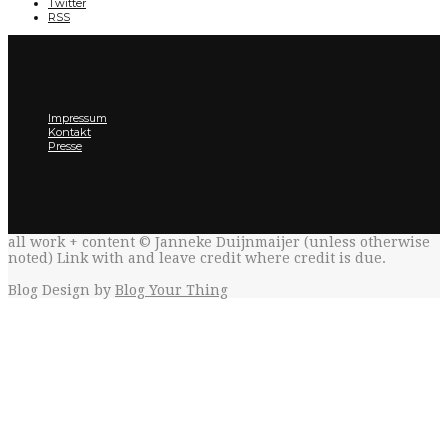
Twitter
RSS
Impressum
Kontakt
Presse
all work + content © Janneke Duijnmaijer (unless otherwise
noted) Link with
and leave credit where credit is due.
Blog Design by
Blog Your Thing