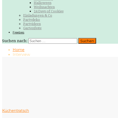
Halloween
Weihnachten
24 Days of Cookies
Einladungen & Co
Partydeko
Partyideen
Gartenfeste
Freebies
Suchen nach:
Home
Interview
Küchentratsch