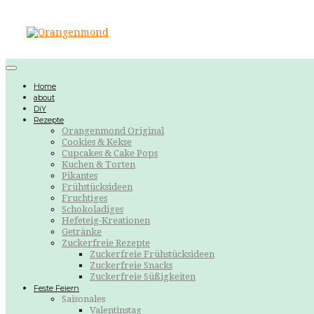
Home
about
DiY
Rezepte
Orangenmond Original
Cookies & Kekse
Cupcakes & Cake Pops
Kuchen & Torten
Pikantes
Frühstücksideen
Fruchtiges
Schokoladiges
Hefeteig-Kreationen
Getränke
Zuckerfreie Rezepte
Zuckerfreie Frühstücksideen
Zuckerfreie Snacks
Zuckerfreie Süßigkeiten
Feste Feiern
Saisonales
Valentinstag