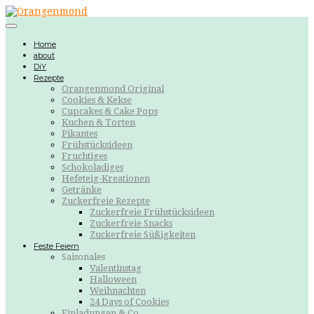
Home
about
DiY
Rezepte
Orangenmond Original
Cookies & Kekse
Cupcakes & Cake Pops
Kuchen & Torten
Pikantes
Frühstücksideen
Fruchtiges
Schokoladiges
Hefeteig-Kreationen
Getränke
Zuckerfreie Rezepte
Zuckerfreie Frühstücksideen
Zuckerfreie Snacks
Zuckerfreie Süßigkeiten
Feste Feiern
Saisonales
Valentinstag
Halloween
Weihnachten
24 Days of Cookies
Einladungen & Co