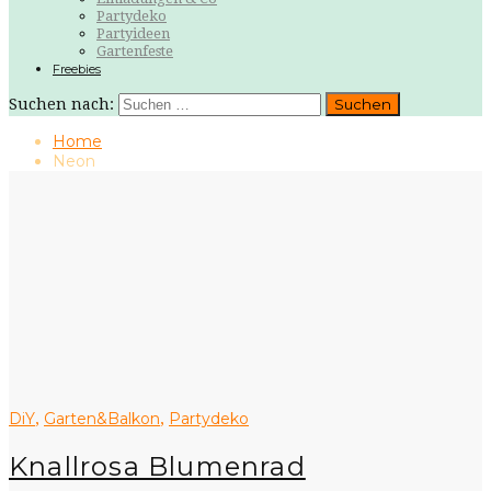
Partydeko
Partyideen
Gartenfeste
Freebies
Suchen nach:
Home
Neon
DiY
Garten&Balkon
Partydeko
,
,
Knallrosa Blumenrad