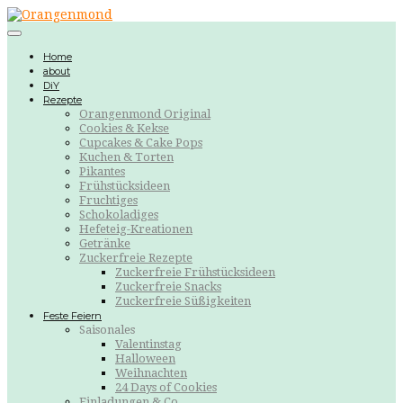
Home
about
DiY
Rezepte
Orangenmond Original
Cookies & Kekse
Cupcakes & Cake Pops
Kuchen & Torten
Pikantes
Frühstücksideen
Fruchtiges
Schokoladiges
Hefeteig-Kreationen
Getränke
Zuckerfreie Rezepte
Zuckerfreie Frühstücksideen
Zuckerfreie Snacks
Zuckerfreie Süßigkeiten
Feste Feiern
Saisonales
Valentinstag
Halloween
Weihnachten
24 Days of Cookies
Einladungen & Co