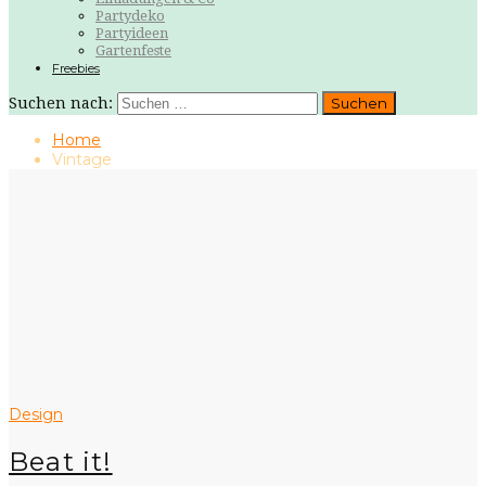
Partydeko
Partyideen
Gartenfeste
Freebies
Suchen nach:
Home
Vintage
Design
Beat it!