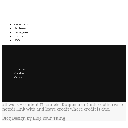
Facebook
Pinterest
Instagram
Twitter
RSS
Impressum
Kontakt
Presse
all work + content © Janneke Duijnmaijer (unless otherwise
noted) Link with
and leave credit where credit is due.
Blog Design by
Blog Your Thing