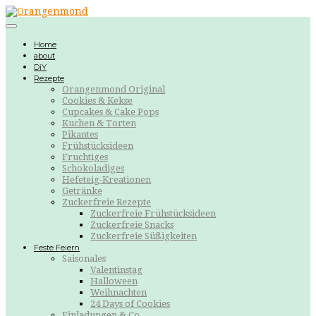
Home
about
DiY
Rezepte
Orangenmond Original
Cookies & Kekse
Cupcakes & Cake Pops
Kuchen & Torten
Pikantes
Frühstücksideen
Fruchtiges
Schokoladiges
Hefeteig-Kreationen
Getränke
Zuckerfreie Rezepte
Zuckerfreie Frühstücksideen
Zuckerfreie Snacks
Zuckerfreie Süßigkeiten
Feste Feiern
Saisonales
Valentinstag
Halloween
Weihnachten
24 Days of Cookies
Einladungen & Co