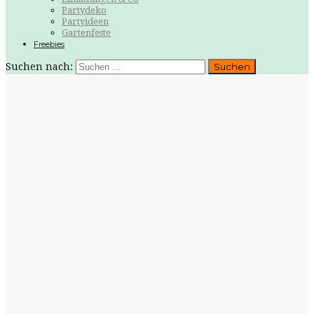
Partydeko
Partyideen
Gartenfeste
Freebies
Suchen nach: