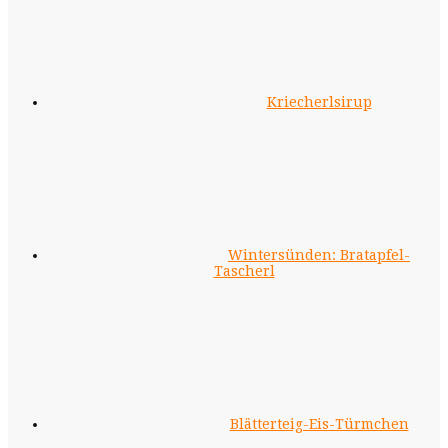
Kriecherlsirup
Wintersünden: Bratapfel-
Tascherl
Blätterteig-Eis-Türmchen