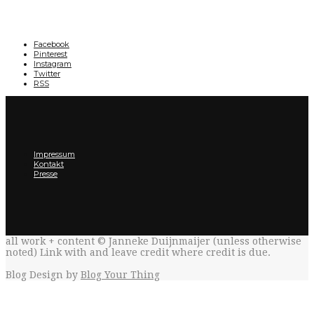
Facebook
Pinterest
Instagram
Twitter
RSS
Impressum
Kontakt
Presse
all work + content © Janneke Duijnmaijer (unless otherwise
noted) Link with
and leave credit where credit is due.
Blog Design by
Blog Your Thing