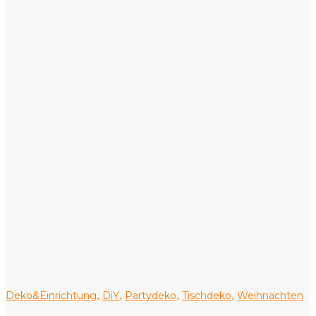
Deko&Einrichtung
DiY
Partydeko
Tischdeko
Weihnachten
,
,
,
,