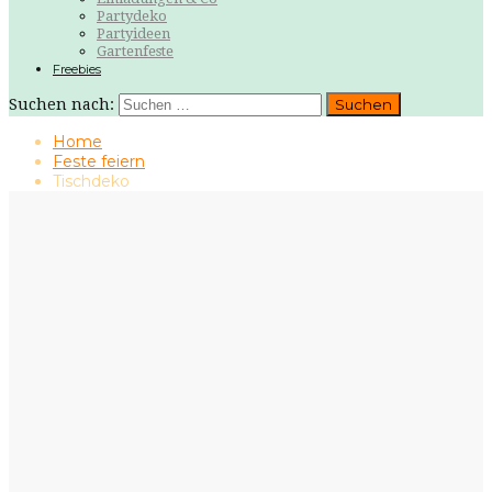
Partydeko
Partyideen
Gartenfeste
Freebies
Suchen nach:
Home
Feste feiern
Tischdeko