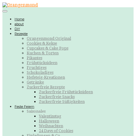
Home
about
DiY
Rezepte
Orangenmond Original
Cookies & Kekse
Cupcakes & Cake Pops
Kuchen & Torten
Pikantes
Frühstücksideen
Fruchtiges
Schokoladiges
Hefeteig-Kreationen
Getränke
Zuckerfreie Rezepte
Zuckerfreie Frühstücksideen
Zuckerfreie Snacks
Zuckerfreie Süßigkeiten
Feste Feiern
Saisonales
Valentinstag
Halloween
Weihnachten
24 Days of Cookies
Einladungen & Co