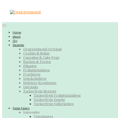
Home
about
DiY
Rezepte
Orangenmond Original
Cookies & Kekse
Cupcakes & Cake Pops
Kuchen & Torten
Pikantes
Frühstücksideen
Fruchtiges
Schokoladiges
Hefeteig-Kreationen
Getränke
Zuckerfreie Rezepte
Zuckerfreie Frühstücksideen
Zuckerfreie Snacks
Zuckerfreie Süßigkeiten
Feste Feiern
Saisonales
Valentinstag