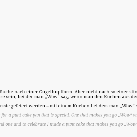
 Suche nach einer Gugelhupfform. Aber nicht nach so einer stin
re sein, bei der man „Wow“ sag, wenn man den Kuchen aus der
usste gefeiert werden – mit einem Kuchen bei dem man „Wow“ s
 for a punt cake pan that is special. One that makes you go „Wow“ wh
nd one and to celebrate I made a punt cake that makes you go „Wow“ 