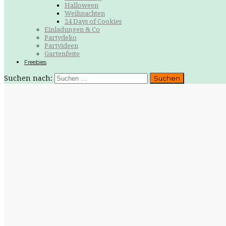
Halloween
Weihnachten
24 Days of Cookies
Einladungen & Co
Partydeko
Partyideen
Gartenfeste
Freebies
Suchen nach: