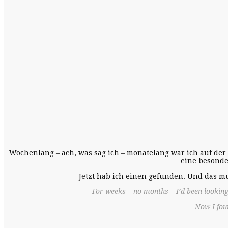
Wochenlang – ach, was sag ich – monatelang war ich auf der
eine besonde
Jetzt hab ich einen gefunden. Und das m
For weeks – no months – I’d been looking
Now I fou