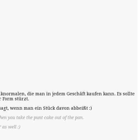
knormalen, die man in jedem Geschäft kaufen kann. Es sollte
 Form stürzt.
agt, wenn man ein Stück davon abbeißt :)
en you take the punt cake out of the pan.
as well :)