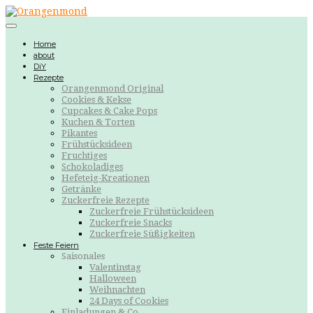
Home
about
DiY
Rezepte
Orangenmond Original
Cookies & Kekse
Cupcakes & Cake Pops
Kuchen & Torten
Pikantes
Frühstücksideen
Fruchtiges
Schokoladiges
Hefeteig-Kreationen
Getränke
Zuckerfreie Rezepte
Zuckerfreie Frühstücksideen
Zuckerfreie Snacks
Zuckerfreie Süßigkeiten
Feste Feiern
Saisonales
Valentinstag
Halloween
Weihnachten
24 Days of Cookies
Einladungen & Co