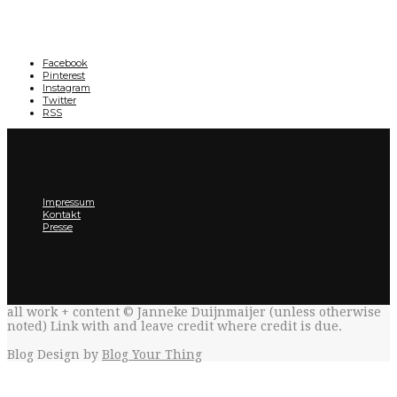
Facebook
Pinterest
Instagram
Twitter
RSS
Impressum
Kontakt
Presse
all work + content © Janneke Duijnmaijer (unless otherwise
noted) Link with
and leave credit where credit is due.
Blog Design by
Blog Your Thing