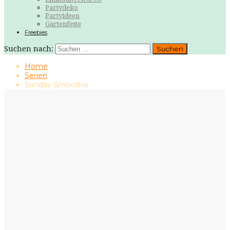
Partydeko
Partyideen
Gartenfeste
Freebies
Suchen nach:
Home
Serien
Sunday Smoothie