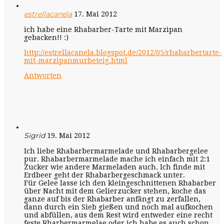
estrellacanela
17. Mai 2012
ich habe eine Rhabarber-Tarte mit Marzipan
gebacken!! :)
http://estrellacanela.blogspot.de/2012/05/rhabarbertarte-
mit-marzipanmurbeteig.html
Antworten
Sigrid
19. Mai 2012
Ich liebe Rhabarbermarmelade und Rhabarbergelee
pur. Rhabarbermarmelade mache ich einfach mit 2:1
Zucker wie andere Marmeladen auch. Ich finde mit
Erdbeer geht der Rhabarbergeschmack unter.
Für Gelee lasse ich den kleingeschnittenen Rhabarber
über Nacht mit dem Gelierzucker stehen, koche das
ganze auf bis der Rhabarber anfängt zu zerfallen,
dann durch ein Sieb gießen und noch mal aufkochen
und abfüllen, aus dem Rest wird entweder eine recht
feste Rharbermarmelae oder ich habe es auch schon