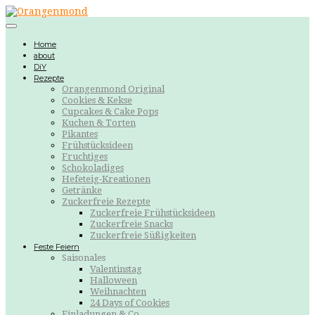
Home
about
DiY
Rezepte
Orangenmond Original
Cookies & Kekse
Cupcakes & Cake Pops
Kuchen & Torten
Pikantes
Frühstücksideen
Fruchtiges
Schokoladiges
Hefeteig-Kreationen
Getränke
Zuckerfreie Rezepte
Zuckerfreie Frühstücksideen
Zuckerfreie Snacks
Zuckerfreie Süßigkeiten
Feste Feiern
Saisonales
Valentinstag
Halloween
Weihnachten
24 Days of Cookies
Einladungen & Co