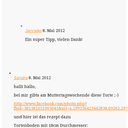
Janneke
8. Mai 2012
Ein super Tipp, vielen Dank!
Sandra
8. Mai 2012
halli hallo,
bei mir gibts am Muttertagswochende diese Torte ;-)
http://www.facebook.com/photo.php?
fbid=381381051905041&set=a.299336423442838.69262.29
und hier ist das rezept dazu
Tortenboden mit 18cm Durchmesser: