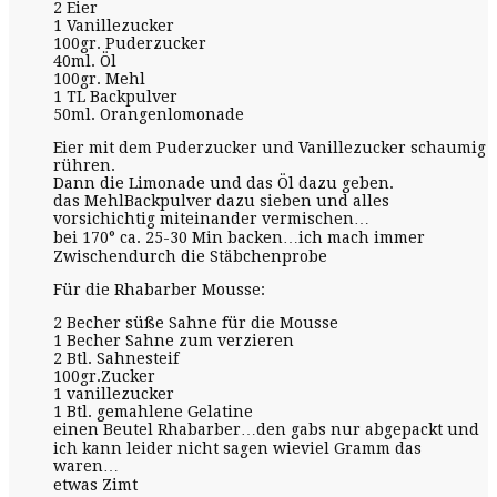
2 Eier
1 Vanillezucker
100gr. Puderzucker
40ml. Öl
100gr. Mehl
1 TL Backpulver
50ml. Orangenlomonade
Eier mit dem Puderzucker und Vanillezucker schaumig
rühren.
Dann die Limonade und das Öl dazu geben.
das MehlBackpulver dazu sieben und alles
vorsichichtig miteinander vermischen…
bei 170° ca. 25-30 Min backen…ich mach immer
Zwischendurch die Stäbchenprobe
Für die Rhabarber Mousse:
2 Becher süße Sahne für die Mousse
1 Becher Sahne zum verzieren
2 Btl. Sahnesteif
100gr.Zucker
1 vanillezucker
1 Btl. gemahlene Gelatine
einen Beutel Rhabarber…den gabs nur abgepackt und
ich kann leider nicht sagen wieviel Gramm das
waren…
etwas Zimt