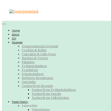
Home
about
DiY
Rezepte
Orangenmond Original
Cookies & Kekse
Cupcakes & Cake Pops
Kuchen & Torten
Pikantes
Frühstücksideen
Fruchtiges
Schokoladiges
Hefeteig-Kreationen
Getränke
Zuckerfreie Rezepte
Zuckerfreie Frühstücksideen
Zuckerfreie Snacks
Zuckerfreie Süßigkeiten
Feste Feiern
Saisonales
Valentinstag