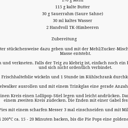
115 g kalte Butter
30 g Sauerrahm (Saure Sahne)
30 ml kaltes Wasser
2 Handvoll TK-Himbeeren
Zubereitung
tter stückchenweise dazu geben und mit der Mehl/Zucker-Misch
Masse entsteht.
nd verkneten. Falls der Teig zu klebrig ist, einfach noch ein b
und sich nicht ordentlich verbindet.
n Frischhaltefolie wickeln und 1 Stunde im Kühlschrank durchk
lwalker ausrollen und mit einem Trinkglas eine gerade Anzahl
einen Kreis einen Lollipop-Stiel legen und leicht andrücken. 
einem zweiten Kreis zudecken. Die Enden mit einer Gabel fe
Pies mit einem scharfen Messer 3 mal einschneiden und mit Mi
i 200°C ca. 15 - 20 Minuten backen, bis die Pie Pops eine golden